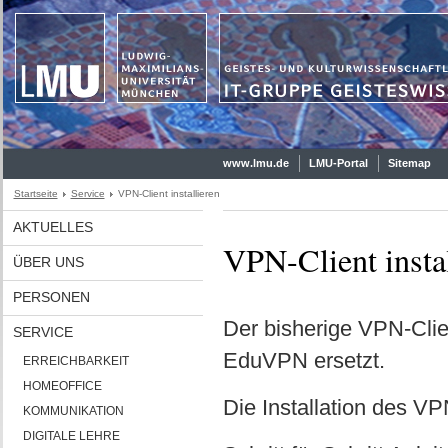
www.lmu.de
LMU-Portal
Sitemap
Startseite
Service
VPN-Client installieren
AKTUELLES
VPN-Client instal
ÜBER UNS
PERSONEN
Der bisherige VPN-Clie
SERVICE
EduVPN ersetzt.
ERREICHBARKEIT
HOMEOFFICE
Die Installation des V
KOMMUNIKATION
DIGITALE LEHRE