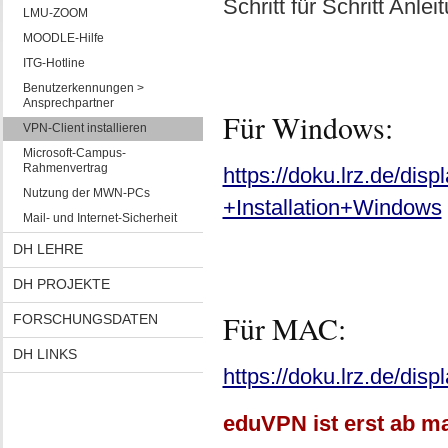
Schritt für Schritt Anle
LMU-ZOOM
MOODLE-Hilfe
ITG-Hotline
Benutzerkennungen >
Ansprechpartner
Für Windows:
VPN-Client installieren
Microsoft-Campus-
Rahmenvertrag
https://doku.lrz.de/d
Nutzung der MWN-PCs
+Installation+Windows
Mail- und Internet-Sicherheit
DH LEHRE
DH PROJEKTE
Für MAC:
FORSCHUNGSDATEN
DH LINKS
https://doku.lrz.de/d
eduVPN ist erst ab ma