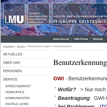
www.lmu.de
LMU-Portal
Sitemap
Startseite
Service
Benutzerkennungen > Ansprechpartner
AKTUELLES
Benutzerkennung
ÜBER UNS
PERSONEN
GWI
- Benutzerkennun
SERVICE
ERREICHBARKEIT
Wofür?
> Nur noch 
HOMEOFFICE
Beantragung
: GWI-M
KOMMUNIKATION
DIGITALE LEHRE
bei Problemen:
ITG