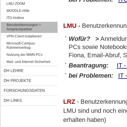
LMU-ZOOM
MOODLE-Hilfe
ITG-Hotline
LMU -
Benutzerkennu
Benutzerkennungen >
Ansprechpartner
VPN-Client installieren
Wofür? >
Anmeldung
Microsoft-Campus-
PCs sowie Notebooks
Rahmenvertrag
Fiona, Email-Abruf, 
Nutzung der MWN-PCs
Mail- und Internet-Sicherheit
Beantragung:
IT 
DH LEHRE
bei Problemen:
IT 
DH PROJEKTE
FORSCHUNGSDATEN
DH LINKS
LRZ
- Benutzerkennung 
LMU sind und noch eine
erhalten haben)