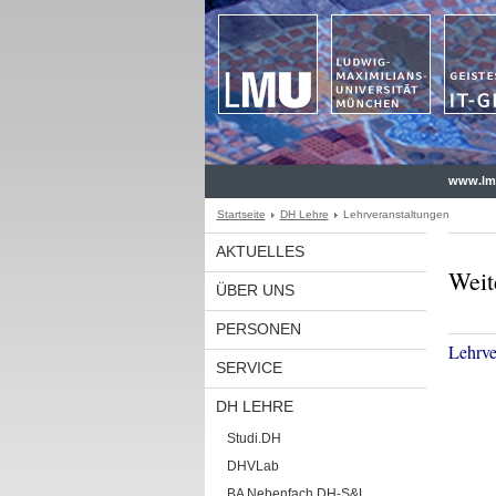
www.lm
Startseite
DH Lehre
Lehrveranstaltungen
AKTUELLES
Weit
ÜBER UNS
PERSONEN
Lehrve
SERVICE
DH LEHRE
Studi.DH
DHVLab
BA Nebenfach DH-S&L